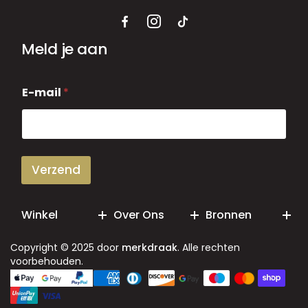
Meld je aan
E
E-mail
*
-
m
a
i
l
Verzend
Winkel
Over Ons
Bronnen
Copyright © 2025 door
merkdraak
. Alle rechten
voorbehouden.