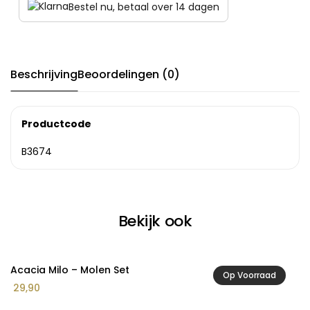
Bestel nu, betaal over 14 dagen
Beschrijving
Beoordelingen (0)
Productcode
B3674
Bekijk ook
Acacia Milo – Molen Set
A
Op Voorraad
29,90
8