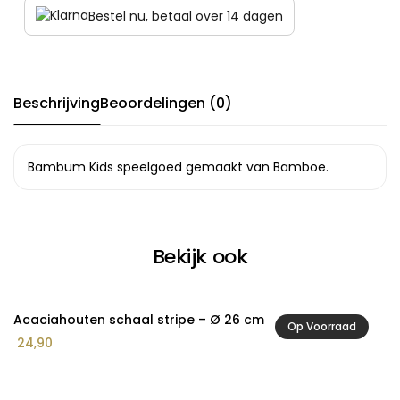
Bestel nu, betaal over 14 dagen
Beschrijving
Beoordelingen (0)
Bambum Kids speelgoed gemaakt van Bamboe.
Bekijk ook
Acaciahouten schaal stripe – Ø 26 cm
A
Op Voorraad
24,90
3