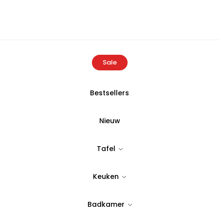
Sale
Bestsellers
Home
Producten
Bambum Kids Speelgoed Auto
Nieuw
BAMBUM
Tafel
Bambum Kids
Keuken
Tijdloos & stijlvol design
6,99
Badkamer