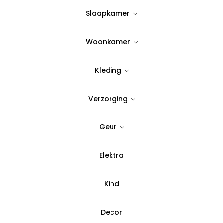
Op Voorraad
Slaapkamer
Woonkamer
Quantity:
Kleding
Voeg toe aan verlanglijst
Verzorging
SKU:
B1877
Geur
Categorie:
Kinderen & Ba
Elektra
Betaal in 3 del
Kind
Decor