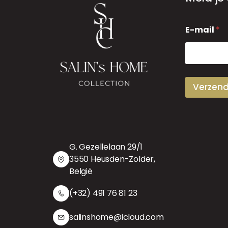
E
E-mail
*
-
m
a
i
l
Verzen
G. Gezellelaan 29/1
3550 Heusden-Zolder,
België
(+32) 491 76 81 23
salinshome@icloud.com