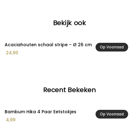
Bekijk ook
Acaciahouten schaal stripe – Ø 26 cm
A
Op Voorraad
Pr
24,90
1
€ 
to
€ 
Recent Bekeken
Bambum Hika 4 Paar Eetstokjes
Op Voorraad
4,99