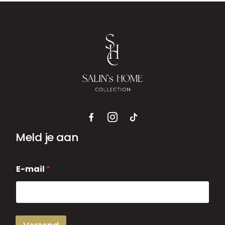
Meld je aan
E
E-mail
*
-
m
a
i
l