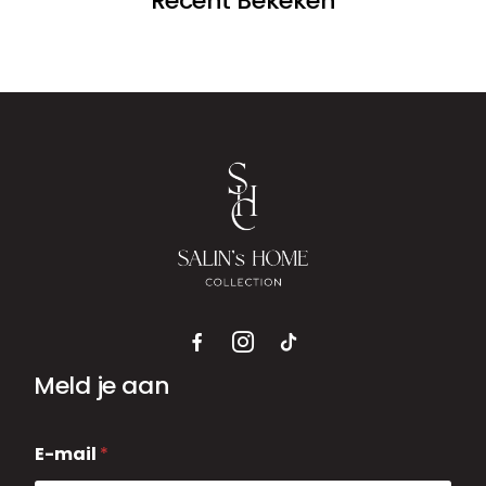
Recent Bekeken
Meld je aan
E
E-mail
*
-
m