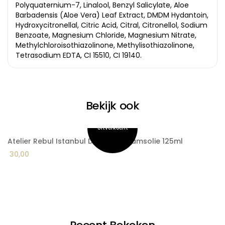
Polyquaternium-7, Linalool, Benzyl Salicylate, Aloe
Barbadensis (Aloe Vera) Leaf Extract, DMDM Hydantoin,
Hydroxycitronellal, Citric Acid, Citral, Citronellol, Sodium
Benzoate, Magnesium Chloride, Magnesium Nitrate,
Methylchloroisothiazolinone, Methylisothiazolinone,
Tetrasodium EDTA, CI 15510, CI 19140.
Bekijk ook
Atelier Rebul Istanbul Droge Lichaamsolie 125ml
A
30,00
1