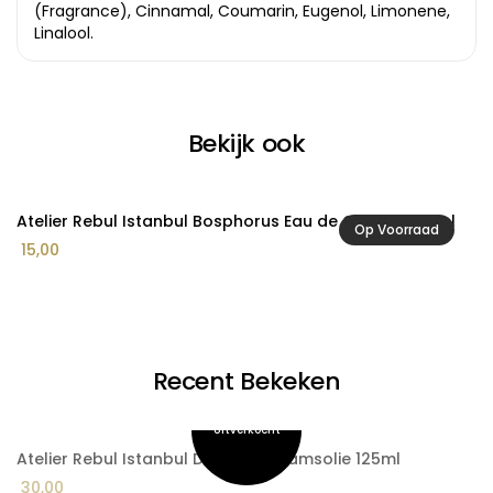
(Fragrance), Cinnamal, Coumarin, Eugenol, Limonene,
Linalool.
Bekijk ook
Atelier Rebul Istanbul Bosphorus Eau de Cologne 25ml
A
Op Voorraad
15,00
1
Recent Bekeken
Atelier Rebul Istanbul Droge Lichaamsolie 125ml
30,00