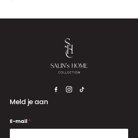
Meld je aan
E
E-mail
*
-
m
a