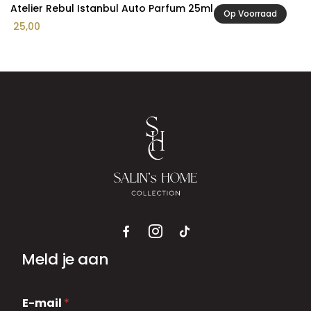
Atelier Rebul Istanbul Auto Parfum 25ml
Op Voorraad
25,00
Meld je aan
E
E-mail
*
-