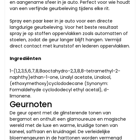
en aangename sfeer in je auto. Perfect voor wie houdt
van een verfijnde geurbeleving tijdens elke rit.
Spray een paar keer in je auto voor een directe
langdurige geurbeleving. Voor het beste resultaat
spray je op stoffen oppervlakken zoals automatten of
stoelen, zodat de geur langer blijft hangen. Vermijd
direct contact met kunststof en lederen oppervlakken.
Ingrediënten
1-(1,2,3,5,6,7,8,8aoctahydro-2,3,8,8-tetramethyl-2-
naphthy)ethan-1-one, Linalyl acetate, Linalool,
(ethoxymethoxy)cyclododecane (Synonym:
Formaldehyde cyclododecyl ethyl acetal), d-
limonene.
Geurnoten
De geur opent met de glinsterende tonen van
bergamot en onthult een glamoureuze en magische
wereld met de luxe en warme, kruidige tonen van
kaneel, saffraan en kruidnagel. De verleidelijke
bloemengeuren in de harttonen worden vermengd