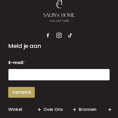
Meld je aan
E
E-mail
*
-
m
a
i
l
Verzend
Winkel
Over Ons
Bronnen