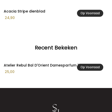
Acacia Stripe dienblad
A
Op Voorraad
24,90
1
Recent Bekeken
Atelier Rebul Bal D'Orient Damesparfum 12ml
Op Voorraad
25,00