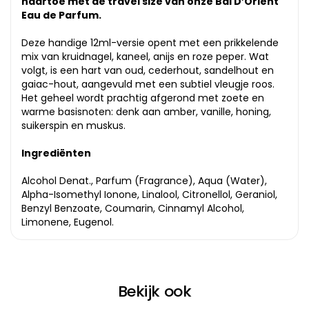
naartoe met de travel size van onze Bal D’Orient
Eau de Parfum.
Deze handige 12ml-versie opent met een prikkelende
mix van kruidnagel, kaneel, anijs en roze peper. Wat
volgt, is een hart van oud, cederhout, sandelhout en
gaiac-hout, aangevuld met een subtiel vleugje roos.
Het geheel wordt prachtig afgerond met zoete en
warme basisnoten: denk aan amber, vanille, honing,
suikerspin en muskus.
Ingrediënten
Alcohol Denat., Parfum (Fragrance), Aqua (Water),
Alpha-Isomethyl Ionone, Linalool, Citronellol, Geraniol,
Benzyl Benzoate, Coumarin, Cinnamyl Alcohol,
Limonene, Eugenol.
Bekijk ook